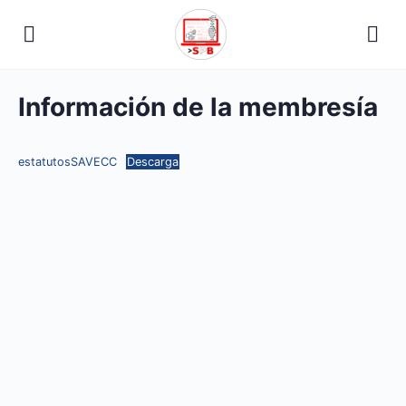
Información de la membresía
estatutosSAVECC
Descarga